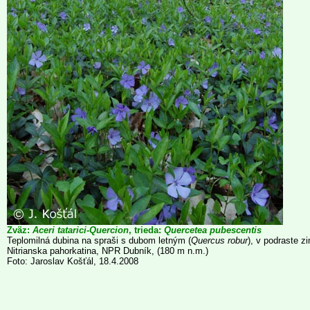
Zväz:
Aceri tatarici-Quercion
, trieda:
Quercetea pubescentis
Teplomilná dubina na spraši s dubom letným (
Quercus robur
), v podraste z
Nitrianska pahorkatina, NPR Dubník, (180 m n.m.)
Foto: Jaroslav Košťál, 18.4.2008