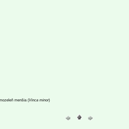
imozeleň menšia (
Vinca minor
)