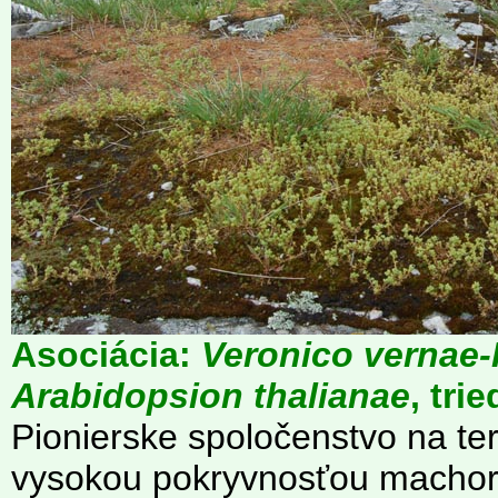
Asociácia:
Veronico vernae
Arabidopsion thalianae
, tri
Pionierske spoločenstvo na t
vysokou pokryvnosťou machora