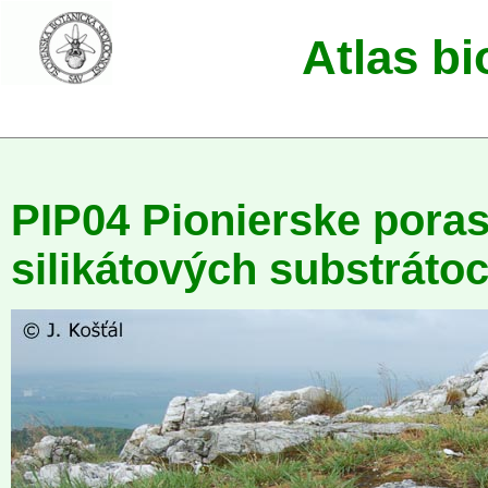
Atlas b
PIP04 Pionierske poras
silikátových substráto