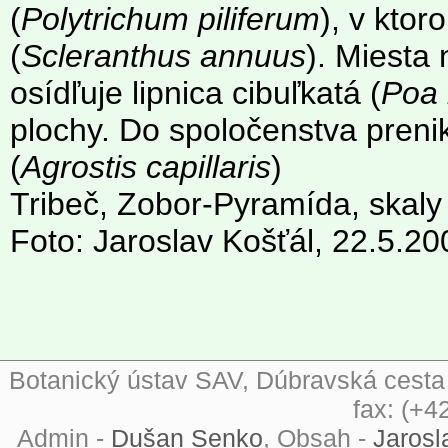
(
Polytrichum piliferum
), v ktor
(
Scleranthus annuus
). Miesta
osídľuje lipnica cibuľkatá (
Poa 
plochy. Do spoločenstva prenik
(
Agrostis capillaris
)
Tribeč, Zobor-Pyramída, skaly
Foto: Jaroslav Košťál, 22.5.20
Botanický ústav SAV, Dúbravská cesta 9
fax: (+4
Admin -
Dušan Senko
, Obsah -
Jarosl