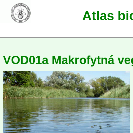
Atlas b
VOD01a Makrofytná veg