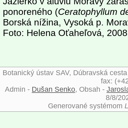
Jazierko v alúviu Moravy zar
ponoreného (
Ceratophyllum 
Borská nížina, Vysoká p. Mor
Foto: Helena Oťaheľová, 2008
Botanický ústav SAV, Dúbravská cesta 9
fax: (+4
Admin -
Dušan Senko
, Obsah -
Jarosl
8/8/20
Generované systémom
L