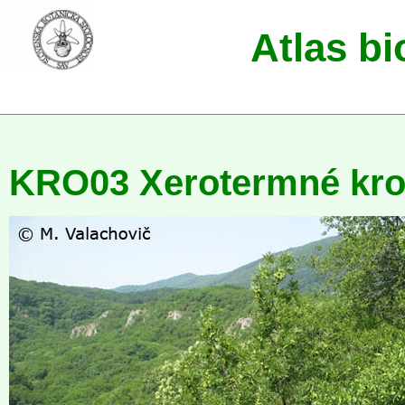
Atlas b
KRO03 Xerotermné kro