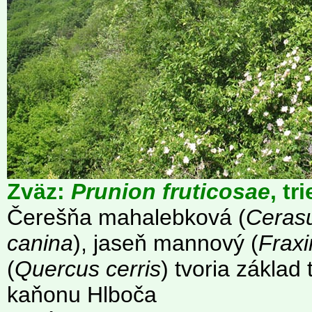
Zväz:
Prunion fruticosae
, tr
Čerešňa mahalebková (
Ceras
canina
), jaseň mannový (
Fraxi
(
Quercus cerris
) tvoria základ
kaňonu Hlboča