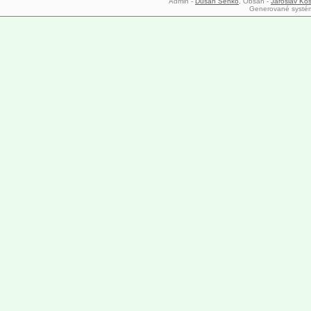
Admin -
Dušan Senko
, Obsah -
Jaroslav Koš
Generované syst