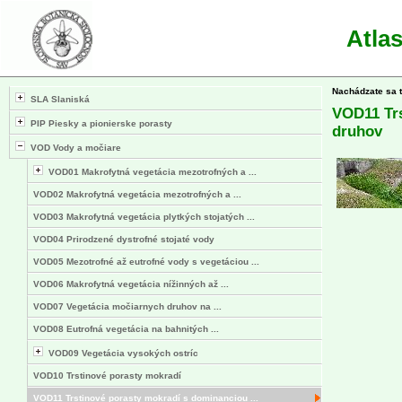
Atla
Nachádzate sa 
SLA Slaniská
VOD11 Trs
PIP Piesky a pionierske porasty
druhov
VOD Vody a močiare
VOD01 Makrofytná vegetácia mezotrofných a ...
VOD02 Makrofytná vegetácia mezotrofných a ...
VOD03 Makrofytná vegetácia plytkých stojatých ...
VOD04 Prirodzené dystrofné stojaté vody
VOD05 Mezotrofné až eutrofné vody s vegetáciou ...
VOD06 Makrofytná vegetácia nížinných až ...
VOD07 Vegetácia močiarnych druhov na ...
VOD08 Eutrofná vegetácia na bahnitých ...
VOD09 Vegetácia vysokých ostríc
VOD10 Trstinové porasty mokradí
VOD11 Trstinové porasty mokradí s dominanciou ...