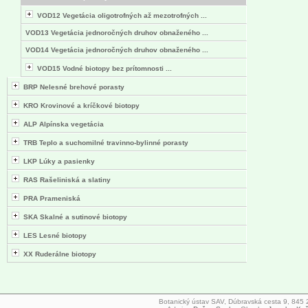
VOD12 Vegetácia oligotrofných až mezotrofných ...
VOD13 Vegetácia jednoročných druhov obnaženého ...
VOD14 Vegetácia jednoročných druhov obnaženého ...
VOD15 Vodné biotopy bez prítomnosti ...
BRP Nelesné brehové porasty
KRO Krovinové a kríčkové biotopy
ALP Alpínska vegetácia
TRB Teplo a suchomilné travinno-bylinné porasty
LKP Lúky a pasienky
RAS Rašeliniská a slatiny
PRA Prameniská
SKA Skalné a sutinové biotopy
LES Lesné biotopy
XX Ruderálne biotopy
Botanický ústav SAV, Dúbravská cesta 9, 845 23