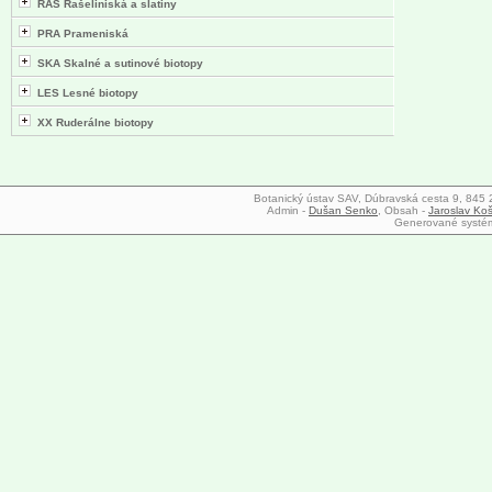
RAS Rašeliniská a slatiny
PRA Prameniská
SKA Skalné a sutinové biotopy
LES Lesné biotopy
XX Ruderálne biotopy
Botanický ústav SAV, Dúbravská cesta 9, 845 23
Admin -
Dušan Senko
, Obsah -
Jaroslav Koš
Generované syst