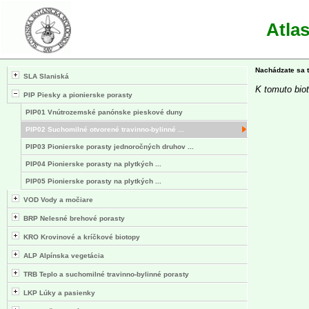
Atla
Nachádzate sa 
SLA Slaniská
K tomuto biot
PIP Piesky a pionierske porasty
PIP01 Vnútrozemské panónske pieskové duny
PIP02 Suchomilné otvorené travinno-bylinné ...
PIP03 Pionierske porasty jednoročných druhov ...
PIP04 Pionierske porasty na plytkých ...
PIP05 Pionierske porasty na plytkých ...
VOD Vody a močiare
BRP Nelesné brehové porasty
KRO Krovinové a kríčkové biotopy
ALP Alpínska vegetácia
TRB Teplo a suchomilné travinno-bylinné porasty
LKP Lúky a pasienky