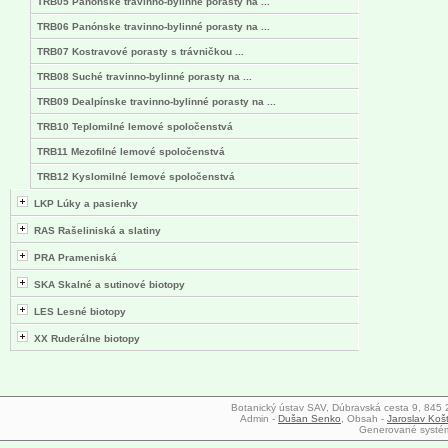
TRB05 Panónske travinno-bylinné porasty na ...
TRB06 Panónske travinno-bylinné porasty na ...
TRB07 Kostravové porasty s trávničkou ...
TRB08 Suché travinno-bylinné porasty na ...
TRB09 Dealpínske travinno-bylinné porasty na ...
TRB10 Teplomilné lemové spoločenstvá
TRB11 Mezofilné lemové spoločenstvá
TRB12 Kyslomilné lemové spoločenstvá
LKP Lúky a pasienky
RAS Rašeliniská a slatiny
PRA Prameniská
SKA Skalné a sutinové biotopy
LES Lesné biotopy
XX Ruderálne biotopy
Botanický ústav SAV, Dúbravská cesta 9, 845 23
Admin -
Dušan Senko
, Obsah -
Jaroslav Koš
Generované syst