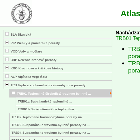
Atla
Nachádzat
SLA Slaniská
TRB01 Teplo
PIP Piesky a pionierske porasty
TRB0
VOD Vody a močiare
pora
BRP Nelesné brehové porasty
TRB0
KRO Krovinové a kríčkové biotopy
pora
ALP Alpínska vegetácia
TRB Teplo a suchomilné travinno-bylinné porasty
TRB01 Teplomilné širokolisté travinno-bylinné ...
TRB01a Subatlantické teplomilné ...
TRB01b Subkontinentálne teplomilné ...
TRB02 Teplomilné travinno-bylinné porasty na ...
TRB03 Subpanónske travinno-bylinné porasty na ...
TRB04 Subpanónske travinno-bylinné porasty na ...