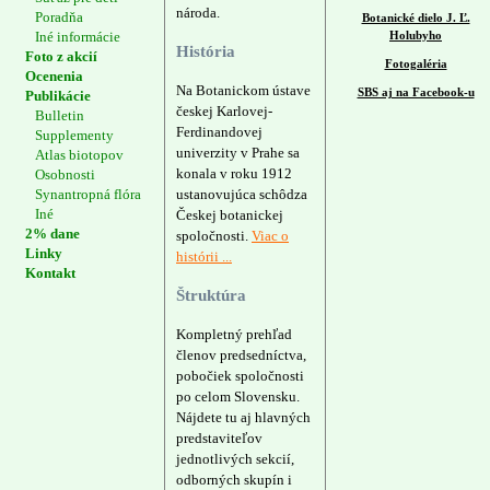
národa.
Poradňa
Botanické dielo J. Ľ.
Iné informácie
Holubyho
História
Foto z akcií
Fotogaléria
Ocenenia
Na Botanickom ústave
SBS aj na Facebook-u
Publikácie
českej Karlovej-
Bulletin
Ferdinandovej
Supplementy
univerzity v Prahe sa
Atlas biotopov
konala v roku 1912
Osobnosti
Synantropná flóra
ustanovujúca schôdza
Iné
Českej botanickej
2% dane
spoločnosti.
Viac o
Linky
histórii ...
Kontakt
Štruktúra
Kompletný prehľad
členov predsedníctva,
pobočiek spoločnosti
po celom Slovensku.
Nájdete tu aj hlavných
predstaviteľov
jednotlivých sekcií,
odborných skupín i