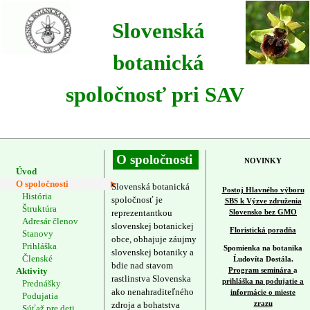
Slovenská
botanická
spoločnosť pri SAV
O spoločnosti
NOVINKY
Úvod
O spoločnosti
Slovenská botanická
Postoj Hlavného výboru
História
spoločnosť je
SBS k Výzve združenia
Štruktúra
reprezentantkou
Slovensko bez GMO
Adresár členov
slovenskej botanickej
Floristická poradňa
Stanovy
obce, obhajuje záujmy
Prihláška
Spomienka na botanika
slovenskej botaniky a
Členské
Ĺudovíta Dostála.
bdie nad stavom
Aktivity
Program seminára
a
rastlinstva Slovenska
prihláška na podujatie a
Prednášky
ako nenahraditeľného
informácie o mieste
Podujatia
zdroja a bohatstva
zrazu
Súťaž pre deti