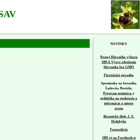
 SAV
NOVINKY
Postoj Hlavného výboru
SBS k Výzve združenia
Slovensko bez GMO
Floristická poradňa
Spomienka na botanika
Ĺudovíta Dostála.
Program seminára
a
prihláška na podujatie a
informácie o mieste
zrazu
Botanické dielo J. Ľ.
Holubyho
Fotogaléria
SBS aj na Facebook-u