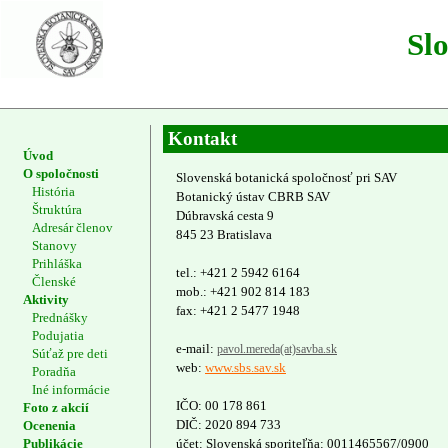
Sl
Kontakt
Úvod
O spoločnosti
Slovenská botanická spoločnosť pri SAV
História
Botanický ústav CBRB SAV
Štruktúra
Dúbravská cesta 9
Adresár členov
845 23 Bratislava
Stanovy
Prihláška
tel.: +421 2 5942 6164
Členské
mob.: +421 902 814 183
Aktivity
fax: +421 2 5477 1948
Prednášky
Podujatia
e-mail:
pavol.mereda(at)savba.sk
Súťaž pre deti
web:
www.sbs.sav.sk
Poradňa
Iné informácie
IČO: 00 178 861
Foto z akcií
DIČ: 2020 894 733
Ocenenia
Publikácie
účet: Slovenská sporiteľňa: 0011465567/0900