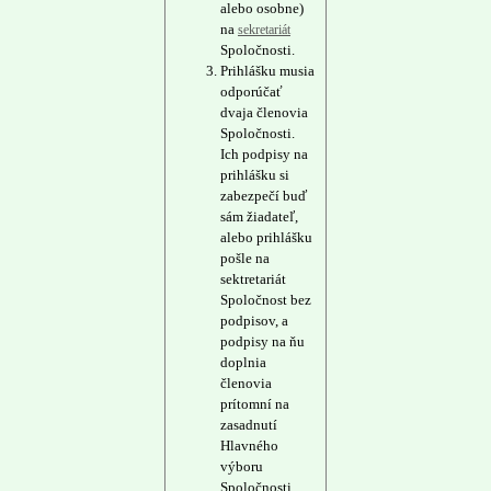
alebo osobne)
na
sekretariát
Spoločnosti.
Prihlášku musia
odporúčať
dvaja členovia
Spoločnosti.
Ich podpisy na
prihlášku si
zabezpečí buď
sám žiadateľ,
alebo prihlášku
pošle na
sektretariát
Spoločnost bez
podpisov, a
podpisy na ňu
doplnia
členovia
prítomní na
zasadnutí
Hlavného
výboru
Spoločnosti.