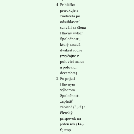
Prihlášku
prerokuje a
žiadateľa po
odsúhlasení
schváli za člena
Hlavný výbor
Spoločnosti,
ktorý zasadá
dvakrát ročne
(zvyčajne v
polovici marca
a polovici
decembra).
Po prijatí
Hlavným
výborom
Spoločnosti
zaplatiť
zápisné (3,- €) a
členský
príspevok na
jeden rok (14,-
€; resp.