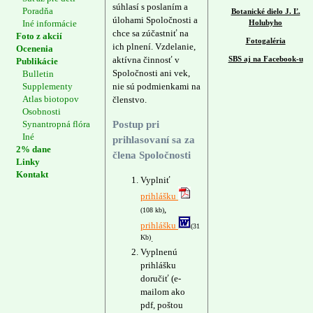
súhlasí s poslaním a
Poradňa
Botanické dielo J. Ľ.
úlohami Spoločnosti a
Iné informácie
Holubyho
chce sa zúčastniť na
Foto z akcií
Fotogaléria
ich plnení. Vzdelanie,
Ocenenia
aktívna činnosť v
SBS aj na Facebook-u
Publikácie
Spoločnosti ani vek,
Bulletin
Supplementy
nie sú podmienkami na
Atlas biotopov
členstvo.
Osobnosti
Synantropná flóra
Postup pri
Iné
prihlasovaní sa za
2% dane
člena Spoločnosti
Linky
Kontakt
Vyplniť
prihlášku
,
(108 kb)
prihlášku
(31
Kb)
.
Vyplnenú
prihlášku
doručiť (e-
mailom ako
pdf, poštou