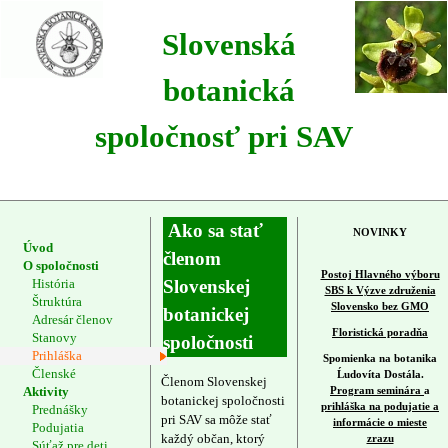
Slovenská
botanická
spoločnosť pri SAV
Ako sa stať
NOVINKY
Úvod
členom
O spoločnosti
Postoj Hlavného výboru
História
Slovenskej
SBS k Výzve združenia
Štruktúra
Slovensko bez GMO
botanickej
Adresár členov
Floristická poradňa
Stanovy
spoločnosti
Prihláška
Spomienka na botanika
Členské
Ĺudovíta Dostála.
Členom Slovenskej
Aktivity
Program seminára
a
botanickej spoločnosti
prihláška na podujatie a
Prednášky
pri SAV sa môže stať
informácie o mieste
Podujatia
každý občan, ktorý
zrazu
Súťaž pre deti